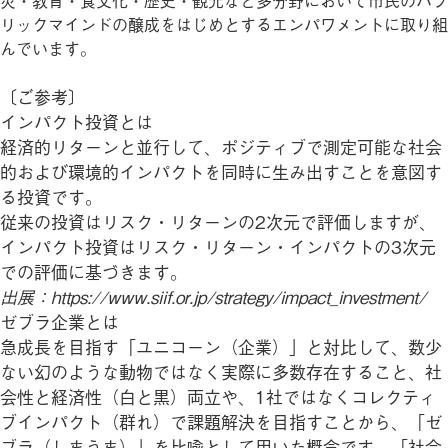
災・教育・食文化・歴史・観光など多分野において市民のパブ
リックマインドの醸成をはじめとするエンパワメントに取り組
んでいます。
〔ご参考〕
インパクト投資とは
経済的リターンと並行して、ポジティブで測定可能な社会
的および環境的インパクトを同時に生み出すことを意図す
る投資です。
従来の投資はリスク・リターンの2次元で評価しますが、
インパクト投資はリスク・リターン・インパクトの3次元
での評価に基づきます。
出展：https://www.siif.or.jp/strategy/impact_investment/
ゼブラ企業とは
急成長を目指す「ユニコーン（企業）」と対比して、数少
ない幻のような動物ではなく実際に多数存在すること、社
会性と経済性（白と黒）両立や、1社ではなくコレクティ
ブインパクト（群れ）で課題解決を目指すことから、「ゼ
ブラ（しまうま）」を比喩として用いた概念です。「社会