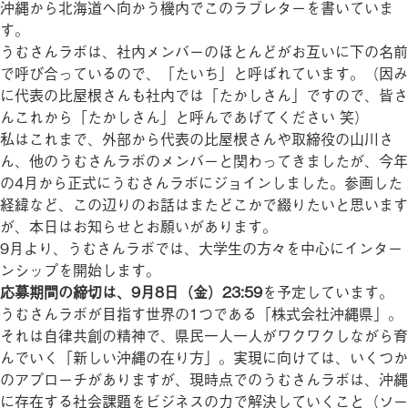
沖縄から北海道へ向かう機内でこのラブレターを書いていま
す。
うむさんラボは、社内メンバーのほとんどがお互いに下の名前
で呼び合っているので、「たいち」と呼ばれています。（因み
に代表の比屋根さんも社内では「たかしさん」ですので、皆さ
んこれから「たかしさん」と呼んであげてください 笑）
私はこれまで、外部から代表の比屋根さんや取締役の山川さ
ん、他のうむさんラボのメンバーと関わってきましたが、今年
の4月から正式にうむさんラボにジョインしました。参画した
経緯など、この辺りのお話はまたどこかで綴りたいと思います
が、本日はお知らせとお願いがあります。
9月より、うむさんラボでは、大学生の方々を中心にインター
ンシップを開始します。
応募期間の締切は、9月8日（金）23:59
を予定しています。
うむさんラボが目指す世界の1つである「株式会社沖縄県」。
それは自律共創の精神で、県民一人一人がワクワクしながら育
んでいく「新しい沖縄の在り方」。実現に向けては、いくつか
のアプローチがありますが、現時点でのうむさんラボは、沖縄
に存在する社会課題をビジネスの力で解決していくこと（ソー