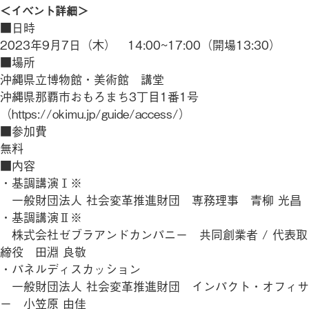
＜イベント詳細＞
■日時
2023年9月7日（木） 14:00~17:00（開場13:30）
■場所
沖縄県立博物館・美術館 講堂
沖縄県那覇市おもろまち3丁目1番1号
（
https://okimu.jp/guide/access/
）
■参加費
無料
■内容
・基調講演Ⅰ※
一般財団法人 社会変革推進財団 専務理事 青柳 光昌
・基調講演Ⅱ※
株式会社ゼブラアンドカンパニー 共同創業者 / 代表取
締役 田淵 良敬
・パネルディスカッション
一般財団法人 社会変革推進財団 インパクト・オフィサ
ー 小笠原 由佳