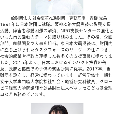
一般財団法人 社会変革推進財団 専務理事 青柳 光昌
1991年に日本財団に就職。阪神淡路大震災後の復興支援
活動、障害者移動困難の解消、NPO支援センターの強化と
いった市民活動のテーマに取り組みました。その後、企画
部門、組織開発や人事を担当。東日本大震災後は、財団内
に立ち上げられたタスクフォースのリーダーの任につき、
社会的起業や行政と連携した数多くの支援事業に携わりま
した。2015年より、日本におけるインパクト投資の普
及、政府と協働での子供の貧困対策に従事。2017年、当
財団を設立し、経営に携わっています。経営学修士。昭和
女子大学専門職大学院福祉社会・経営研究科教員、グロー
ビス経営大学院講師や公益財団法人ベネッセこども基金理
事なども務めています。