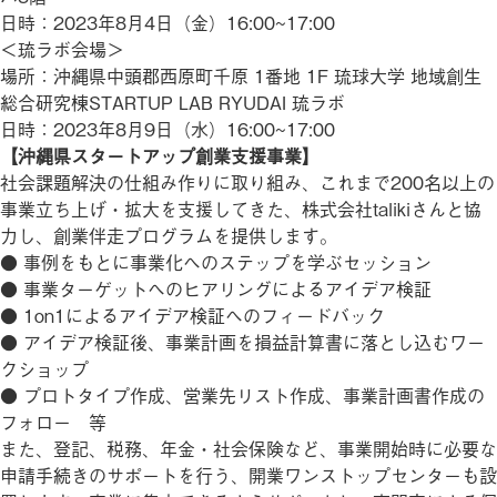
日時：2023年8月4日（金）16:00~17:00
＜琉ラボ会場＞
場所：沖縄県中頭郡西原町千原 1番地 1F 琉球大学 地域創生
総合研究棟STARTUP LAB RYUDAI 琉ラボ
日時：2023年8月9日（水）16:00~17:00
【沖縄県スタートアップ創業支援事業】
社会課題解決の仕組み作りに取り組み、これまで200名以上の
事業立ち上げ・拡大を支援してきた、株式会社talikiさんと協
力し、創業伴走プログラムを提供します。
● 事例をもとに事業化へのステップを学ぶセッション
● 事業ターゲットへのヒアリングによるアイデア検証
● 1on1によるアイデア検証へのフィードバック
● アイデア検証後、事業計画を損益計算書に落とし込むワー
クショップ
● プロトタイプ作成、営業先リスト作成、事業計画書作成の
フォロー 等
また、登記、税務、年金・社会保険など、事業開始時に必要な
申請手続きのサポートを行う、開業ワンストップセンターも設