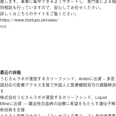
置します。事業に集中できるようサポートし、専門家による個
別相談も行っていますので、安心してお任せください。
詳しくはこちらのサイトをご覧ください。
https://www.startups.okinawa/
検
索:
検
索
最近の投稿
うむさんラボが運営するカリーファンド、Ambiiに出資 – 多言
語対応の医療アクセス支援で外国人と医療機関双方の課題解決
を
株式会社うむさんラボが運営するカリーファンド、Liquid
Mineに出資 — 難治性白血病の治療に希望をもたらす遺伝子解
析技術を支援
うむさん創業アカデミー「コンセプト立案コース」参加者募集