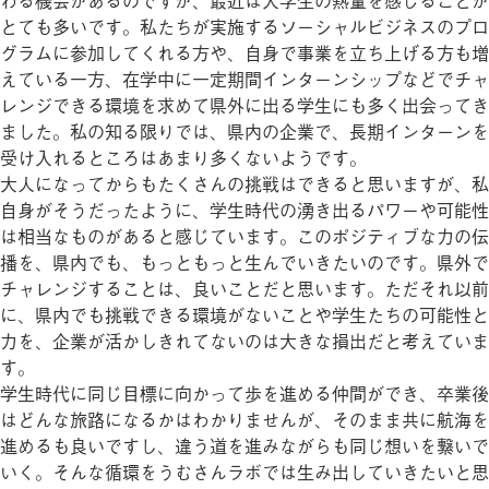
わる機会があるのですが、最近は大学生の熱量を感じることが
とても多いです。私たちが実施するソーシャルビジネスのプロ
グラムに参加してくれる方や、自身で事業を立ち上げる方も増
えている一方、在学中に一定期間インターンシップなどでチャ
レンジできる環境を求めて県外に出る学生にも多く出会ってき
ました。私の知る限りでは、県内の企業で、長期インターンを
受け入れるところはあまり多くないようです。
大人になってからもたくさんの挑戦はできると思いますが、私
自身がそうだったように、学生時代の湧き出るパワーや可能性
は相当なものがあると感じています。このポジティブな力の伝
播を、県内でも、もっともっと生んでいきたいのです。県外で
チャレンジすることは、良いことだと思います。ただそれ以前
に、県内でも挑戦できる環境がないことや学生たちの可能性と
力を、企業が活かしきれてないのは大きな損出だと考えていま
す。
学生時代に同じ目標に向かって歩を進める仲間ができ、卒業後
はどんな旅路になるかはわかりませんが、そのまま共に航海を
進めるも良いですし、違う道を進みながらも同じ想いを繋いで
いく。そんな循環をうむさんラボでは生み出していきたいと思