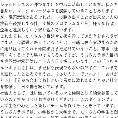
シャルビジネスと呼びます）を中心に活動しています。私たち
自身が、ソーシャルビジネスを展開していることもあります
が、課題意識はあるけれど、一歩踏み出すことが出来ない方の
挑戦を後押しする伴走支援のプログラムなどを、様々な行政・
企業と連携しながら取り組んでいます。
これまでも、たくさんの相談や支援を行ってきたうむさんラボ
ですが、今課題と感じていることは、一緒に夢を実現するため
に走り抜けてくれる仲間まだまだ足りていないこと。志事（仕
事）をする上での馬力はもちろんですが、うむさんラボの目指
す世界観や雰囲気に合う方を日々探しています。この「うむさ
んラボらしさ」は、まだ私も表現できないのですが、これまで
言語化したところで言うと、「ありのままでいいよ」「ありが
とう」「分かち合おうね」という言葉に溢れたあたたかい社会
を想像し、日々動き続けています。
社会人として、既に働いている方々も仲間として絶賛募集して
いるのですが（ぜひお声がけください）、このタイミングで、
大学生を中心とした新しいチームを作りたいと思っています。
うむさんラボでは、小学校から大学まで、たくさんの学生と関