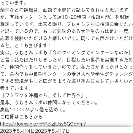
っています。
条件などの詳細は、面談する際にお話しできればと思います
が、有給インターンとして週10~20時間（相談可能）を現状
想定しています。出来る限り、フレキシブルに相談に乗りたい
と思っているので、もしご興味のある大学生の方は是非一度、
応募を検討いただけると嬉しいです。周りでも声がけいただけ
ると、とても喜びます！
実は、うむさんラボも「今のタイミングでインターンなのか」
と言う話も出たりしましたが、目指したい世界を実現するため
に、仲間作りをしていきたいのです。私たちがきっかけとなっ
て、県内でも中長期インターンの受け入れや学生がチャレンジ
できる環境がもっと広がるような取り組みにもしていきたいと
考えています。
「ワクワクを沖縄から、そして世界へ」。
是非、うむさんラボの仲間になってください。
高度10,000Mより愛を込めて。
ご応募はこちらから：
https://forms.gle/nFPctzjUsy6GGbYm7
投
2023年8月14日
2023年8月17日