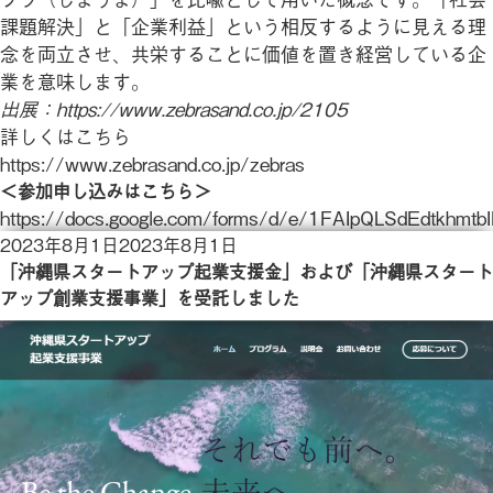
課題解決」と「企業利益」という相反するように見える理
念を両立させ、共栄することに価値を置き経営している企
業を意味します。
出展：https://www.zebrasand.co.jp/2105
詳しくはこちら
https://www.zebrasand.co.jp/zebras
＜参加申し込みはこちら＞
https://docs.google.com/forms/d/e/1FAIpQLSdEdtk
投
2023年8月1日
2023年8月1日
稿
「沖縄県スタートアップ起業支援金」および「沖縄県スタート
日:
アップ創業支援事業」を受託しました