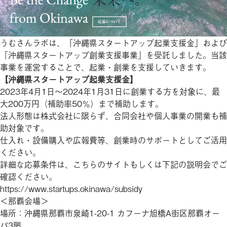
うむさんラボは、「沖縄県スタートアップ起業支援金」および
「沖縄県スタートアップ創業支援事業」を受託しました。当該
事業を運営することで、起業・創業を支援していきます。
【沖縄県スタートアップ起業支援金】
2023年4月1日～2024年1月31日に創業する方を対象に、最
大200万円（補助率50％）まで補助します。
法人形態は株式会社に限らず、合同会社や個人事業の開業も補
助対象です。
仕入れ・設備購入や広報費等、創業時のサポートとしてご活用
ください。
詳細な応募条件は、こちらのサイトもしくは下記の説明会でご
確認ください。
https://www.startups.okinawa/subsidy
＜那覇会場＞
場所：沖縄県那覇市泉崎1-20-1 カフーナ旭橋A街区那覇オー
パ3階