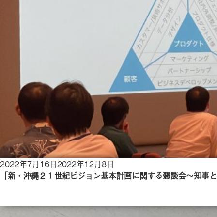
投
2022年7月16日
2022年12月8日
稿
「新・沖縄２１世紀ビジョン基本計画に関する懇談会〜知事と
日: