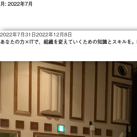
月:
2022年7月
投
2022年7月31日
2022年12月8日
稿
あなたの力×ITで、組織を変えていくための知識とスキルを。
日: