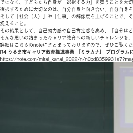
ではなく、子どもたち自身が「選択する力」を養うことを大切
選択するために大切なのは、自分自身と向き合い、自分自身を
そして「社会（人）」や「仕事」の解像度を上げることで、そ
捉えること。
その結果として、自己効力感や自己肯定感を高め、「自分はど
そんな思いの詰まったキャリア教育への新しいチャレンジを、
詳細はこちらのnoteにまとまっておりますので、ぜひご覧く
R4 うるま市キャリア教育推進事業 『ミラカナ』 プログラム
https://note.com/mirai_kanai_2022/n/n0bd8359931a7?m