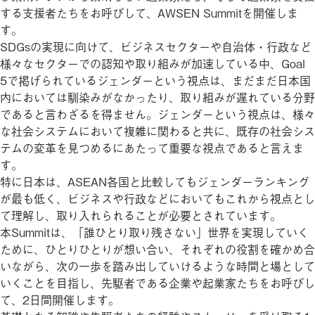
する支援者たちをお呼びして、AWSEN Summitを開催しま
す。
SDGsの実現に向けて、ビジネスセクターや自治体・行政など
様々なセクターでの認知や取り組みが加速している中、Goal
5で掲げられているジェンダーという視点は、まだまだ日本国
内においては馴染みがなかったり、取り組みが遅れている分野
であると言わざるを得ません。ジェンダーという視点は、様々
な社会システムにおいて複雑に関わると共に、既存の社会シス
テムの変革を見つめるにあたって重要な視点であると言えま
す。
特に日本は、ASEAN各国と比較してもジェンダーランキング
が最も低く、ビジネスや行政などにおいてもこれから視点とし
て理解し、取り入れられることが必要とされています。
本Summitは、「誰ひとり取り残さない」世界を実現していく
ために、ひとりひとりが想い合い、それぞれの役割を確かめ合
いながら、次の一歩を踏み出していけるような時間と場として
いくことを目指し、先駆者である企業や起業家たちをお呼びし
て、2日間開催します。