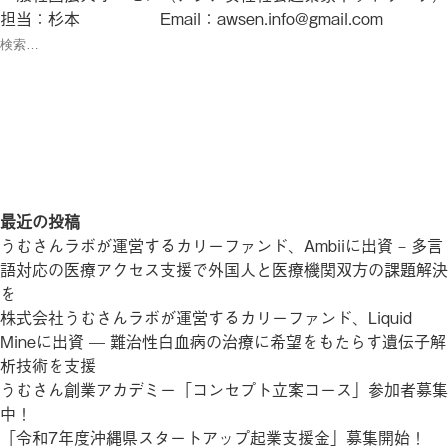
担当：杉本 Email：awsen.info@gmail.com
検
索:
検
索
最近の投稿
うむさんラボが運営するカリーファンド、Ambiiに出資 – 多言
語対応の医療アクセス支援で外国人と医療機関双方の課題解決
を
株式会社うむさんラボが運営するカリーファンド、Liquid
Mineに出資 — 難治性白血病の治療に希望をもたらす遺伝子解
析技術を支援
うむさん創業アカデミー「コンセプト立案コース」参加者募集
中！
「令和7年度沖縄県スタートアップ起業支援金」募集開始！