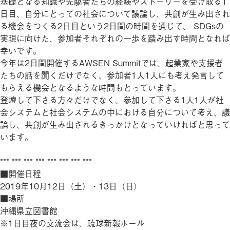
基礎となる知識や先駆者たちの経験やストーリーを受け取る1
日目、自分にとっての社会について議論し、共創が生み出され
る機会をつくる2日目という2日間の時間を通じて、 SDGsの
実現に向けた、参加者それぞれの一歩を踏み出す時間となれば
幸いです。
今年は2日間開催するAWSEN Summitでは、起業家や支援者
たちの話を聞くだけでなく、参加者1人1人にも考え発言して
もらえる機会となるような時間もとっています。
登壇して下さる方々だけでなく、参加して下さる1人1人が社
会システムと社会システムの中における自分について考え、議
論し、共創が生み出されるきっかけとなっていければと思って
います。
*** *** *** *** *** *** *** ***
■開催日程
2019年10月12日（土）・13日（日）
■場所
沖縄県立図書館
※1日目夜の交流会は、琉球新報ホール