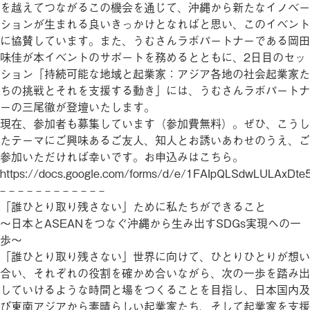
を越えてつながるこの機会を通じて、沖縄から新たなイノベー
ションが生まれる良いきっかけとなればと思い、このイベント
に協賛しています。また、うむさんラボパートナーである岡田
味佳が本イベントのサポートを務めるとともに、2日目のセッ
ション「持続可能な地域と起業家：アジア各地の社会起業家た
ちの挑戦とそれを支援する動き」には、うむさんラボパートナ
ーの三尾徹が登壇いたします。
現在、参加者も募集しています（参加費無料）。ぜひ、こうし
たテーマにご興味あるご友人、知人とお誘いあわせのうえ、ご
参加いただければ幸いです。お申込みはこちら。
https://docs.google.com/forms/d/e/1FAIpQLSdwLULAx
– – – – – – – – – – – –
「誰ひとり取り残さない」ために私たちができること
〜日本とASEANをつなぐ沖縄から生み出すSDGs実現への一
歩〜
「誰ひとり取り残さない」世界に向けて、ひとりひとりが想い
合い、それぞれの役割を確かめ合いながら、次の一歩を踏み出
していけるような時間と場をつくることを目指し、日本国内及
び東南アジアから素晴らしい起業家たち、そして起業家を支援