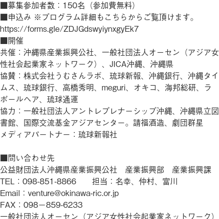
■募集参加者数：150名（参加費無料）
■申込み ※プログラム詳細もこちらからご覧頂けます。
https://forms.gle/ZDJGdswyiynxgyEk7
■開催
共催：沖縄県産業振興公社、一般社団法人オーセン（アジア女
性社会起業家ネットワーク）、JICA沖縄、沖縄県
協賛：株式会社うむさんラボ、琉球新報、沖縄銀行、沖縄タイ
ムス、琉球銀行、高橋秀明、meguri、オキコ、海邦総研、ラ
ポールヘア、琉球通運
協力：一般社団法人アントレプレナーシップ沖縄、沖縄県立図
書館、国際交流基金アジアセンター。請福酒造、劇団群星
メディアパートナー：琉球新報社
■問い合わせ先
公益財団法人沖縄県産業振興公社 産業振興部 産業振興課
TEL：098-851-8866 担当：名幸、仲村、富川
Email：venture@okinawa-ric.or.jp
FAX：098－859-6233
一般社団法人オーセン（アジア女性社会起業家ネットワーク）