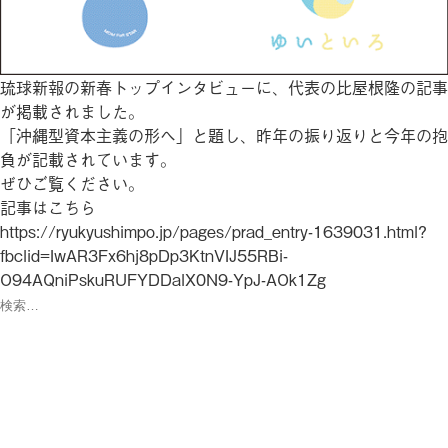
琉球新報の新春トップインタビューに、代表の比屋根隆の記事
が掲載されました。
「沖縄型資本主義の形へ」と題し、昨年の振り返りと今年の抱
負が記載されています。
ぜひご覧ください。
記事はこちら
https://ryukyushimpo.jp/pages/prad_entry-1639031.html?
fbclid=IwAR3Fx6hj8pDp3KtnVIJ55RBi-
O94AQniPskuRUFYDDalX0N9-YpJ-AOk1Zg
検
索:
検
索