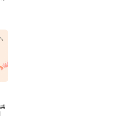
起業
0」