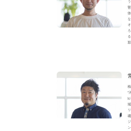
う
管
体
な
オ
ろ
る
取
株
“
I
域
リ
魂
ジ
ン