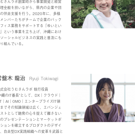
むさんラボ創業時から事業開発と経営
理全般を担いながら、県内の企業や団
の伴走支援を行う。2020年に、多様
メンバーたちがチームで企業のバック
フィス業務をサポートする「ゆいとい
」という事業を立ち上げ、沖縄におけ
ソーシャルビジネスの実践と普及にも
り組んでいる。
常盤木 龍治
Ryuji Tokiwagi
式会社うむさんラボ 執行役員
沖縄のIT番長”として、DX｜クラウド｜
oT｜AI｜OMO｜エンタープライズIT領
までその知識領域は広く、エバンジェ
ストとして聴衆の心を捉えて離さない
のプレゼンテーションとマーケットポ
ションを確立するプロダクトのデザイ
、自走型DX実践組織への変革を武器と