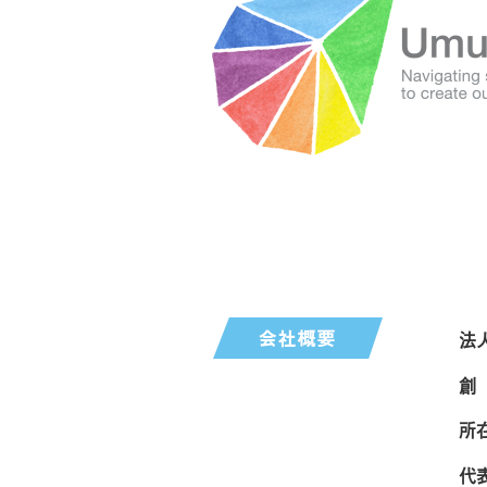
法
創
所
代