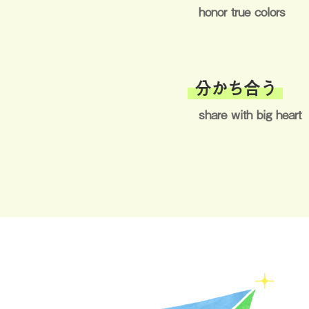
honor true colors
分かち合う
share with big heart