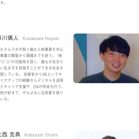
る。
草川颯人
Kusakawa Hayato
むさんラボが取り組む人材事業を中心
事業の開発から現場までを担う。 “地
”と”人”の可能性を信じ、誰もが自分ら
い生き方を目指すことができる社会を
指している。 自衛官からSEというキ
リアアップの経験からデジタルを活用
たキャリア支援や、DXの伴走も行う。
然が好きで、やんばるに古民家を借り
いる。
大西 克典
Katsunori Onishi