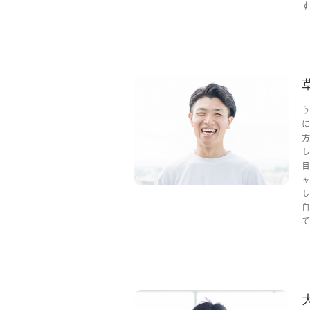
す
う
に
方
し
目
ャ
し
自
て