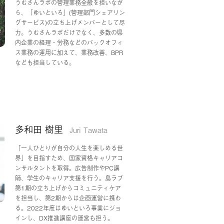
うむさんラボの管理業務全般を担いなが
ら、「ゆいといろ」(管理部門シェアリン
グサービス)の立ち上げメンバーとして尽
力。うむさんラボだけでなく、多数の県
内企業の経理・労務などのバックオフィ
ス業務の運用に加えて、業務改善、BPR
なども担当している。
多和田 樹里
Juri Tawata
「一人ひとりが自分の人生を楽しめる世
界」を目指すため、国家資格キャリアコ
ンサルタントを取得。広告制作やPC講
師、学生のキャリア支援を行う。島ラブ
第1期の立ち上げからコミュニティケア
を担当し、第2期からは企画運営に携わ
る。2022年度はゆいといろ事業にジョ
インし、DX推進講座の運営も担う。