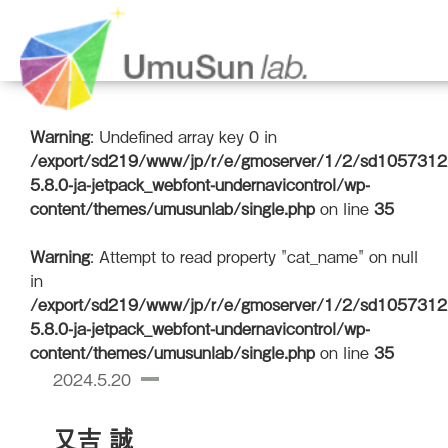
Warning
: Undefined array key 0 in
/export/sd219/www/jp/r/e/gmoserver/1/2/sd1057312/
5.8.0-ja-jetpack_webfont-undernavicontrol/wp-
content/themes/umusunlab/single.php
on line
35
Warning
: Attempt to read property "cat_name" on null
in
/export/sd219/www/jp/r/e/gmoserver/1/2/sd1057312/
5.8.0-ja-jetpack_webfont-undernavicontrol/wp-
content/themes/umusunlab/single.php
on line
35
2024.5.20
又吉 誠