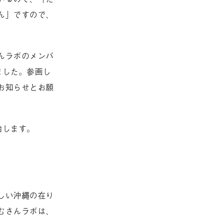
ん」ですので、
んラボのメンバ
ました。参画し
お知らせとお願
始します。
しい沖縄の在り
むさんラボは、