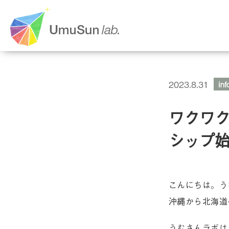
2023.8.31
inf
ワクワ
シップ
こんにちは。うむさ
沖縄から北海道
うむさんラボは