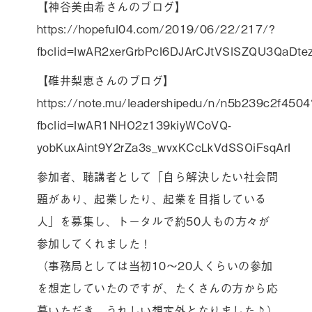
【神谷美由希さんのブログ】
https://hopeful04.com/2019/06/22/217/?
fbclid=IwAR2xerGrbPcI6DJArCJtVSlSZQU3QaDt
【碓井梨恵さんのブログ】
https://note.mu/leadershipedu/n/n5b239c2f4504
fbclid=IwAR1NHO2z139kiyWCoVQ-
yobKuxAint9Y2rZa3s_wvxKCcLkVdSSOiFsqArI
参加者、聴講者として「自ら解決したい社会問
題があり、起業したり、起業を目指している
人」を募集し、トータルで約50人もの方々が
参加してくれました！
（事務局としては当初10〜20人くらいの参加
を想定していたのですが、たくさんの方から応
募いただき、うれしい想定外となりました♪）